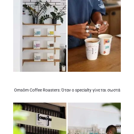
Omsôm Coffee Roasters: Όταν ο specialty γίνεται σωστά