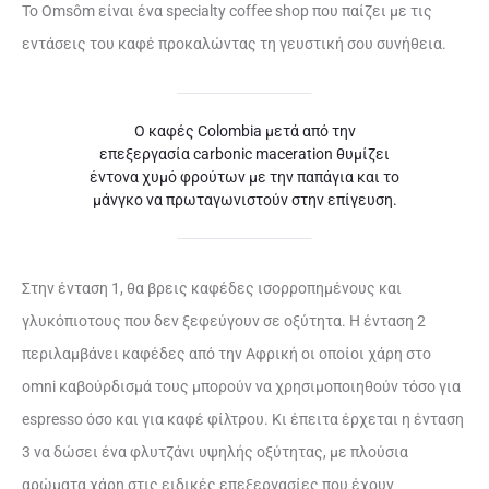
Το Omsôm είναι ένα specialty coffee shop που παίζει με τις
εντάσεις του καφέ προκαλώντας τη γευστική σου συνήθεια.
Ο καφές Colombia μετά από την
επεξεργασία carbonic maceration θυμίζει
έντονα χυμό φρούτων με την παπάγια και το
μάνγκο να πρωταγωνιστούν στην επίγευση.
Στην ένταση 1, θα βρεις καφέδες ισορροπημένους και
γλυκόπιοτους που δεν ξεφεύγουν σε οξύτητα. Η ένταση 2
περιλαμβάνει καφέδες από την Αφρική οι οποίοι χάρη στo
omni καβούρδισμά τους μπορούν να χρησιμοποιηθούν τόσο για
espresso όσο και για καφέ φίλτρου. Κι έπειτα έρχεται η ένταση
3 να δώσει ένα φλυτζάνι υψηλής οξύτητας, με πλούσια
αρώματα χάρη στις ειδικές επεξεργασίες που έχουν