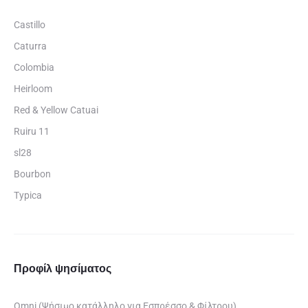
Castillo
Caturra
Colombia
Heirloom
Red & Yellow Catuai
Ruiru 11
sl28
Bourbon
Typica
Προφίλ ψησίματος
Omni (Ψήσιμο κατάλληλο για Εσπρέσσο & Φίλτρου)