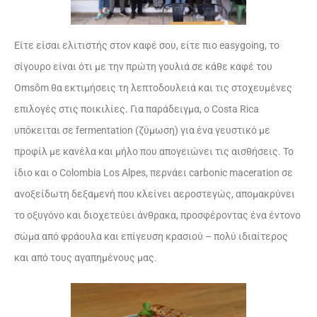
Είτε είσαι ελιτιστής στον καφέ σου, είτε πιο easygoing, το
σίγουρο είναι ότι με την πρώτη γουλιά σε κάθε καφέ του
Omsôm θα εκτιμήσεις τη λεπτοδουλειά και τις στοχευμένες
επιλογές στις ποικιλίες. Για παράδειγμα, ο Costa Rica
υπόκειται σε fermentation (ζύμωση) για ένα γευστικό με
προφίλ με κανέλα και μήλο που απογειώνει τις αισθήσεις. Το
ίδιο και ο Colombia Los Alpes, περνάει carbonic maceration σε
ανοξείδωτη δεξαμενή που κλείνει αεροστεγώς, απομακρύνει
το οξυγόνο και διοχετεύει άνθρακα, προσφέροντας ένα έντονο
σώμα από φράουλα και επίγευση κρασιού – πολύ ιδιαίτερος
και από τους αγαπημένους μας.