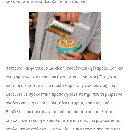
κάθε γούστο, που καβουρδίζονται in house.
Φωτεινό και φιλόξενο, με clean, σκανδιναβική διαρρύθμιση και
ένα χαμογελαστό team που έχει εντρυφήσει στα μΈτσι, στα
πλαίσια αυτής της micro roastery specialty φιλοσοφίας που
μεριμνεί με σχολαστική προσοχή κάθε ποτήρι που σερβίρει να
αναδεικνύει την πρώτη ύλη, εδώ θα βρεις κόκκους από τη
Βραζιλία, που διακρίνονται από ισορροπία και μια πλούσια
σοκολατένια γεύση – ευκολόπιοτοι και σίγουρα μια «safe» και
απολαυστική επιλογή – Κολομβία, με πιο έντονα στοιχεία και