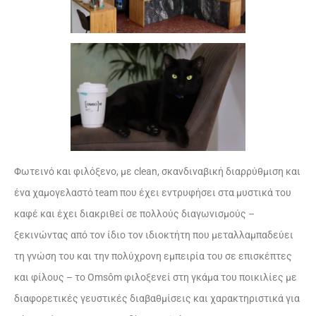
Φωτεινό και φιλόξενο, με clean, σκανδιναβική διαρρύθμιση και
ένα χαμογελαστό team που έχει εντρυφήσει στα μυστικά του
καφέ και έχει διακριθεί σε πολλούς διαγωνισμούς –
ξεκινώντας από τον ίδιο τον ιδιοκτήτη που μεταλλαμπαδεύει
τη γνώση του και την πολύχρονη εμπειρία του σε επισκέπτες
και φίλους – το Omsôm φιλοξενεί στη γκάμα του ποικιλίες με
διαφορετικές γευστικές διαβαθμίσεις και χαρακτηριστικά για