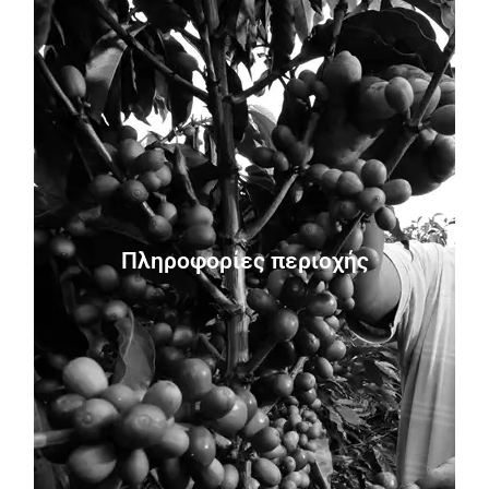
Eπεξεργασία:
Συγκομιδή: Year-round
Ποικιλία: Java
Φάρμα:
Πληροφορίες περιοχής
Παραγωγός:
Υψόμετρο: 2,100 meters
Περιοχή: Cauca