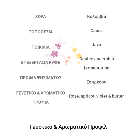
ΧΏΡΑ
Κολομβία
Cauca
ΤΟΠΟΘΕΣΊΑ
Java
ΠΟΙΚΙΛΊΑ
Double anaerobic
ΕΠΕΞΕΡΓΑΣΊΑ ΚΑΦΈ
fermentation
ΠΡΟΦΊΛ ΨΗΣΊΜΑΤΟΣ
Εσπρέσσο
ΓΕΥΣΤΙΚΌ & ΑΡΩΜΑΤΙΚΌ
Rose, apricot, violet & butter
ΠΡΟΦΊΛ
Γευστικό & Αρωματικό Προφίλ